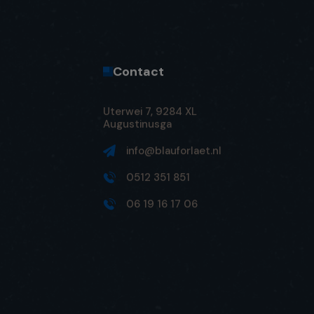
Contact
Uterwei 7, 9284 XL
Augustinusga
info@blauforlaet.nl
0512 351 851
06 19 16 17 06