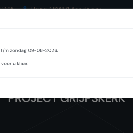
6 17 06
Uterwei 7, 9284 XL Augustinusga
ons
Assortiment
Leveranciers
Projecten
C
6 t/m zondag 09-08-2026.
oor u klaar.
PROJECT GRIJPSKERK