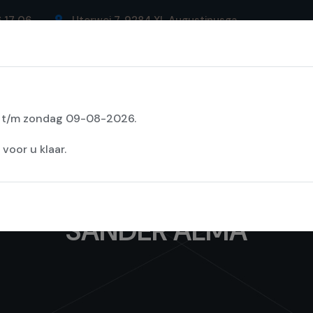
6 17 06
Uterwei 7, 9284 XL Augustinusga
ons
Assortiment
Leveranciers
Projecten
C
6 t/m zondag 09-08-2026.
oor u klaar.
SANDER ALMA