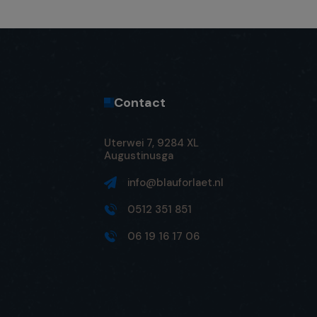
Contact
Uterwei 7, 9284 XL
Augustinusga
info@blauforlaet.nl
0512 351 851
06 19 16 17 06